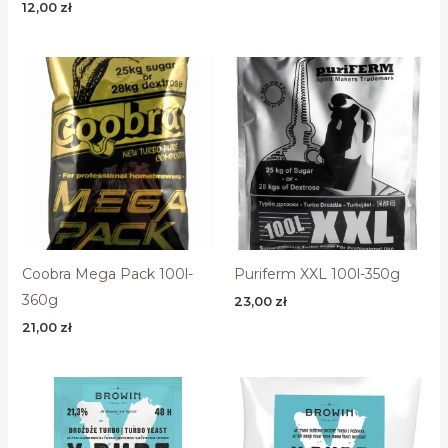
12,00
zł
Coobra Mega Pack 100l-
Puriferm XXL 100l-350g
360g
23,00
zł
21,00
zł