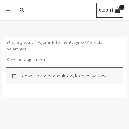
Przejdź
Szukaj
0,00
zł
do
treści
Strona główna
/
Pojemniki fermentacyjne
/ Korki do
pojemnika
Korki do pojemnika
Nie znaleziono produktów, których szukasz.