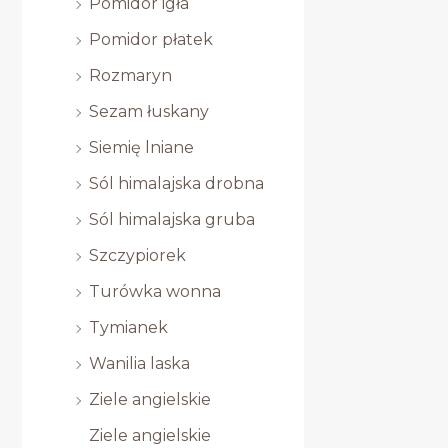
Pomidor igła
Pomidor płatek
Rozmaryn
Sezam łuskany
Siemię lniane
Sól himalajska drobna
Sól himalajska gruba
Szczypiorek
Turówka wonna
Tymianek
Wanilia laska
Ziele angielskie
Ziele angielskie