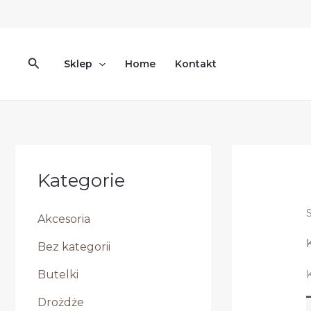
Przejdź
do
treści
Szukaj
Sklep
Home
Kontakt
Kategorie
Akcesoria
Bez kategorii
Butelki
Drożdże