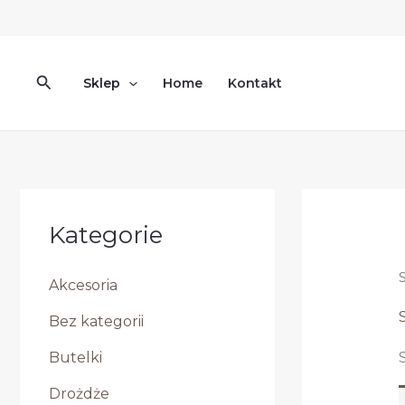
Przejdź
do
treści
Szukaj
Sklep
Home
Kontakt
Kategorie
Akcesoria
Bez kategorii
Butelki
Drożdże