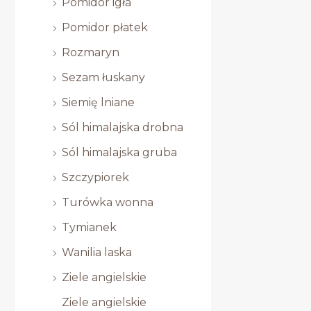
Pomidor igła
Pomidor płatek
Rozmaryn
Sezam łuskany
Siemię lniane
Sól himalajska drobna
Sól himalajska gruba
Szczypiorek
Turówka wonna
Tymianek
Wanilia laska
Ziele angielskie
Ziele angielskie