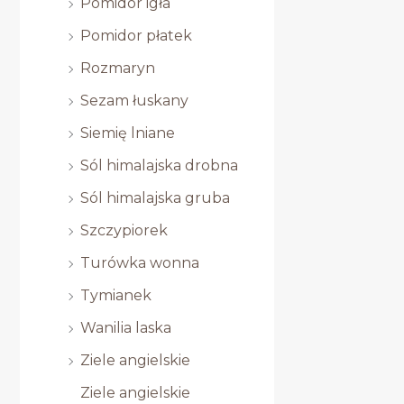
Pomidor igła
Pomidor płatek
Rozmaryn
Sezam łuskany
Siemię lniane
Sól himalajska drobna
Sól himalajska gruba
Szczypiorek
Turówka wonna
Tymianek
Wanilia laska
Ziele angielskie
Ziele angielskie