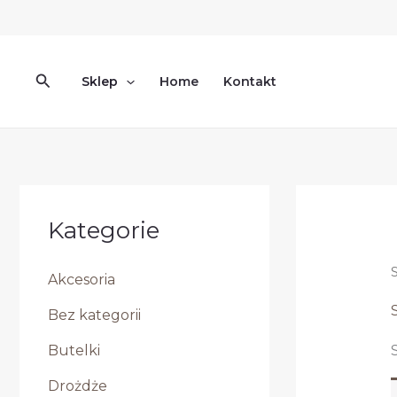
Przejdź
do
treści
Szukaj
Sklep
Home
Kontakt
Kategorie
Akcesoria
Bez kategorii
Butelki
Drożdże