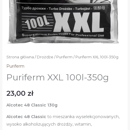
Strona główna
/
Drożdże
/
Puriferm
/ Puriferm XXL 100l-350g
Puriferm
Puriferm XXL 100l-350g
23,00
zł
Alcotec 48 Classic 130g
Alcotec 48 Classic
to mieszanka wyselekcjonowanych,
wysoko alkoholizujących drożdży, witamin,